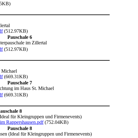
55KB)
ertal
df
(512.97KB)
Pauschale 6
terpauschale im Zillertal
df
(512.97KB)
 Michael
df
(669.31KB)
Pauschale 7
chtung im Haus St. Michael
df
(669.31KB)
auschale 8
deal für Kleingruppen und Firmenevents)
eim Rappershausen.pdf
(752.04KB)
Pauschale 8
en (Ideal für Kleingruppen und Firmenevents)