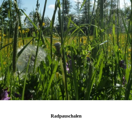
I
Radpauschalen